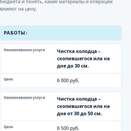
бюджета и понять, какие материалы и операции
влияют на цену.
Н
РАБОТЫ:
а
и
Чистка колодца –
м
скопившегося ила на
е
дне до 30 см.
н
о
6 000 руб.
в
а
н
Чистка колодца –
и
скопившегося ила на
е
дне от 30 до 50 см.
у
с
6 500 руб.