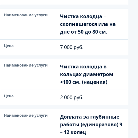
л
у
Чистка колодца –
г
скопившегося ила на
и
дне от 50 до 80 см.
Ц
7 000 руб.
е
н
а
Чистка колодца в
кольцах диаметром
<100 см. (наценка)
2 000 руб.
Доплата за глубинные
работы (единоразово) 9
– 12 колец