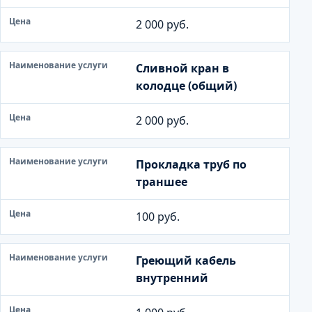
и
е
2 000 руб.
у
с
Сливной кран в
л
колодце (общий)
у
г
2 000 руб.
и
Ц
Прокладка труб по
е
траншее
н
а
100 руб.
Греющий кабель
внутренний