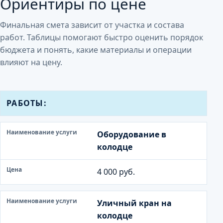
Ориентиры по цене
Финальная смета зависит от участка и состава
работ. Таблицы помогают быстро оценить порядок
бюджета и понять, какие материалы и операции
влияют на цену.
Н
РАБОТЫ:
а
и
Оборудование в
м
колодце
е
н
4 000 руб.
о
в
а
Уличный кран на
н
колодце