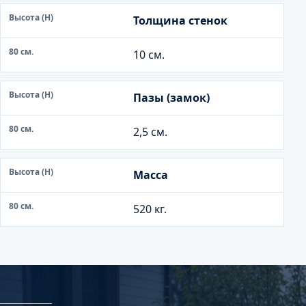
8
Толщина стенок
0
с
10 см.
м
.
Пазы (замок)
2,5 см.
Масса
520 кг.