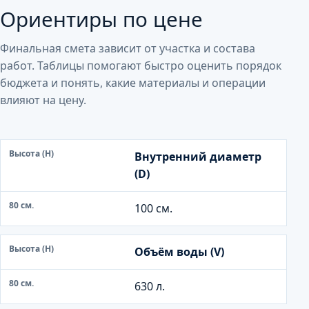
Ориентиры по цене
Финальная смета зависит от участка и состава
работ. Таблицы помогают быстро оценить порядок
бюджета и понять, какие материалы и операции
влияют на цену.
В
Внутренний диаметр
ы
(D)
с
о
100 см.
т
а
Объём воды (V)
(
H
630 л.
)