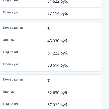
54 522 руб.
к
о
77 114 руб.
н
о
м
6
П
45 930 руб.
о
д
61 222 руб.
к
л
80 614 руб.
ю
ч
7
П
52 630 руб.
р
е
67 922 руб.
м