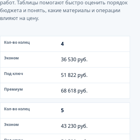
работ. Таблицы помогают быстро оценить порядок
бюджета и понять, какие материалы и операции
влияют на цену.
К
4
о
л
36 530 руб.
-
в
51 822 руб.
о
к
68 618 руб.
о
л
5
е
ц
43 230 руб.
Э