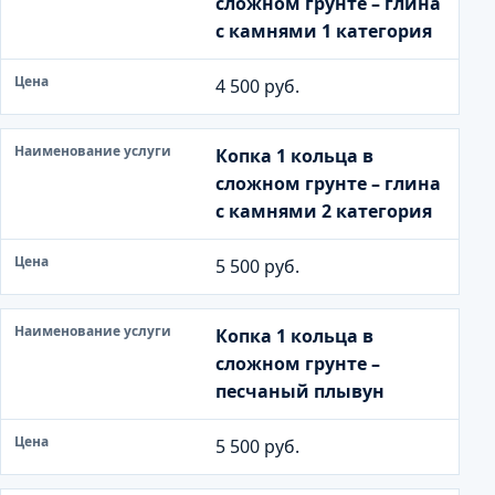
сложном грунте – глина
и
с камнями 1 категория
е
у
4 500 руб.
с
л
Копка 1 кольца в
у
сложном грунте – глина
г
с камнями 2 категория
и
5 500 руб.
Ц
е
н
Копка 1 кольца в
а
сложном грунте –
песчаный плывун
5 500 руб.