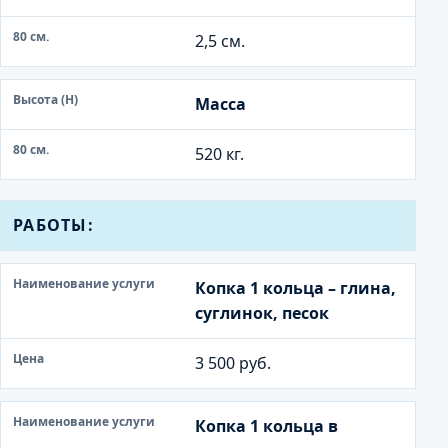
2,5 см.
Масса
520 кг.
Н
РАБОТЫ:
а
и
Копка 1 кольца – глина,
м
суглинок, песок
е
н
3 500 руб.
о
в
а
Копка 1 кольца в
н