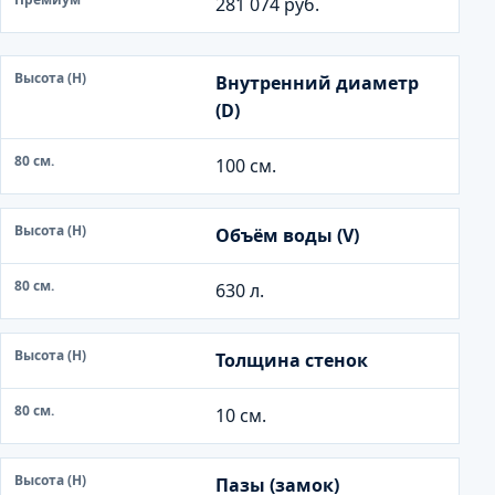
281 074 руб.
В
Внутренний диаметр
ы
(D)
с
о
100 см.
т
а
Объём воды (V)
(
H
630 л.
)
8
Толщина стенок
0
с
10 см.
м
.
Пазы (замок)